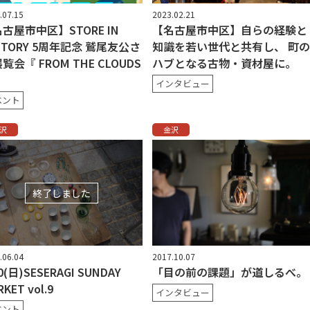
.07.15
2023.02.21
古屋市中区】STORE IN
【名古屋市中区】自らの経験と
CTORY 5周年記念 鷲尾友公さ
知識を若い世代と共有し、 町の
覧会『 FROM THE CLOUDS
ハブとなる古物・資材屋に。
インタビュー
ベント
沢
金沢
終了しました
.06.04
2017.10.07
0(日)SESERAGI SUNDAY
「目の前の課題」が道しるべ。
KET vol.9
インタビュー
ベント