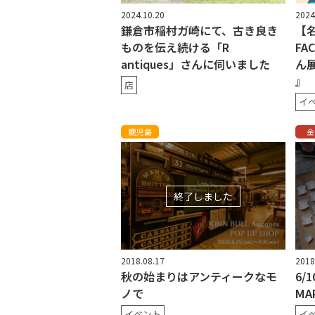
2024.10.20
2024
鎌倉市稲村ガ崎にて、古き良き
【名
ものを伝え続ける「R
FA
antiques」さんに伺いました
ん展
』
店
イ
鹿児島
金
終了しました
2018.08.17
2018
秋の始まりはアンティークなモ
6/1
ノで
MAR
イベント
イ