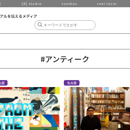
京
[R] studio
toolbox
real local
アルを伝えるメディア
#アンティーク
古屋
名古屋