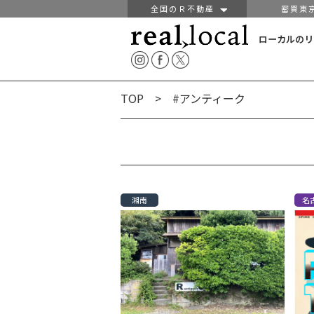
全国のＲ不動産
密買東
ローカルのリ
TOP
> #アンティーク
湘南
名