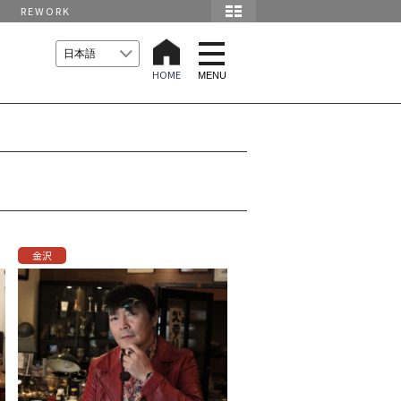
REWORK
t
o
HOME
g
MENU
g
l
e
n
a
v
i
g
a
t
i
o
n
金沢