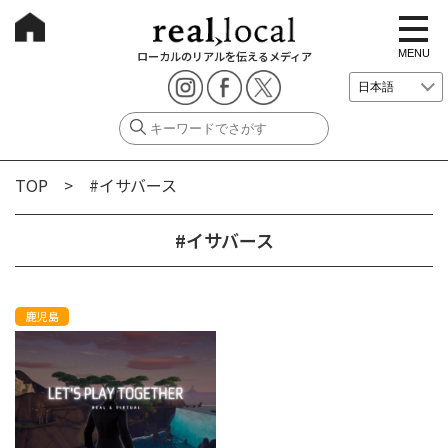
t
o
g
MENU
ローカルのリアルを伝えるメディア
g
l
e
n
a
v
i
g
TOP
> #イサバース
a
t
i
o
#イサバース
n
鹿児島