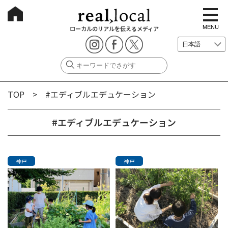
t
o
g
MENU
ローカルのリアルを伝えるメディア
g
l
e
n
a
v
i
g
TOP
> #エディブルエデュケーション
a
t
i
o
#エディブルエデュケーション
n
神戸
神戸