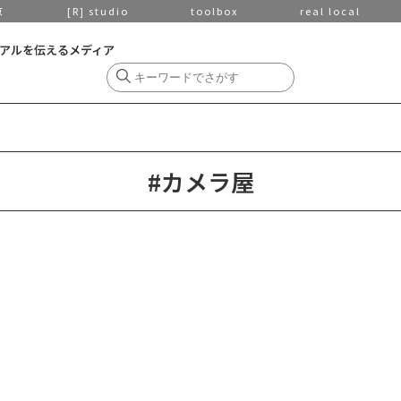
京
[R] studio
toolbox
real local
アルを伝えるメディア
#カメラ屋