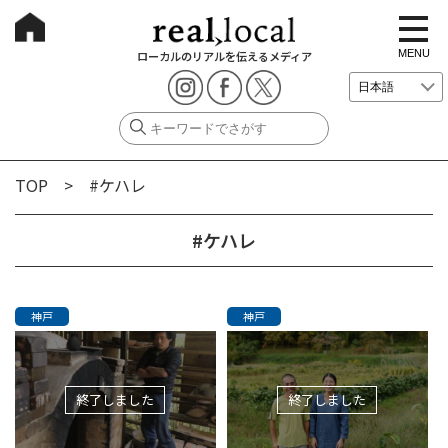
t
o
g
MENU
ローカルのリアルを伝えるメディア
g
l
e
n
a
v
i
g
TOP
> #ケハレ
a
t
i
o
#ケハレ
n
神戸
神戸
終了しました
終了しました