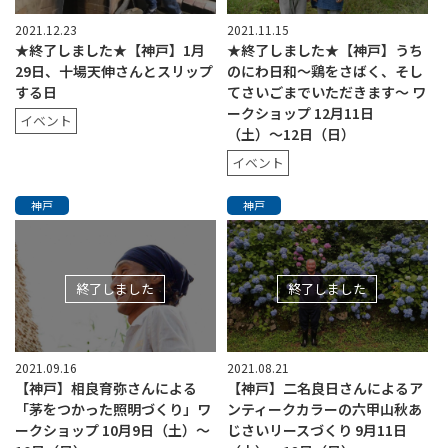
2021.12.23
2021.11.15
★終了しました★【神戸】1月
★終了しました★【神戸】うち
29日、十場天伸さんとスリップ
のにわ日和〜鶏をさばく、そし
する日
てさいごまでいただきます〜 ワ
ークショップ 12月11日
イベント
（土）〜12日（日）
イベント
神戸
神戸
終了しました
終了しました
2021.09.16
2021.08.21
【神戸】相良育弥さんによる
【神戸】二名良日さんによるア
「茅をつかった照明づくり」ワ
ンティークカラーの六甲山秋あ
ークショップ 10月9日（土）〜
じさいリースづくり 9月11日