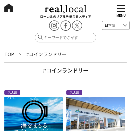
t
o
g
MENU
ローカルのリアルを伝えるメディア
g
l
e
n
a
v
i
g
TOP
> #コインランドリー
a
t
i
o
#コインランドリー
n
名古屋
名古屋