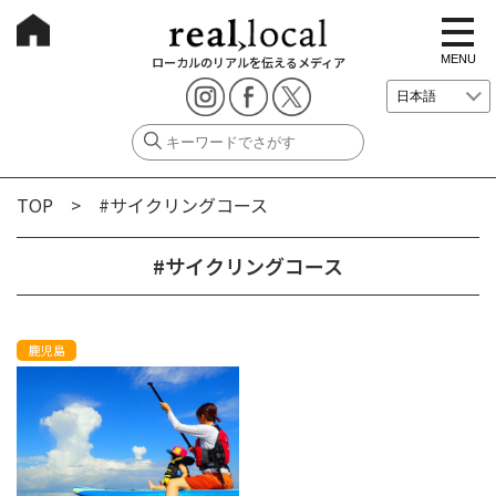
t
o
g
MENU
ローカルのリアルを伝えるメディア
g
l
e
n
a
v
i
g
TOP
> #サイクリングコース
a
t
i
o
#サイクリングコース
n
鹿児島