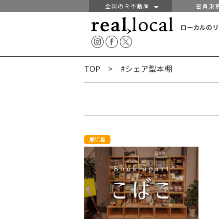
全国のＲ不動産
密買東
ローカルのリ
TOP
> #シェア型本棚
鹿児島