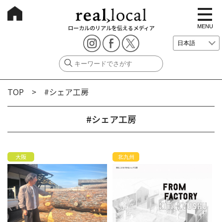
t
o
g
MENU
ローカルのリアルを伝えるメディア
g
l
e
n
a
v
i
g
TOP
> #シェア工房
a
t
i
o
#シェア工房
n
大阪
北九州