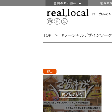
全国のＲ不動産
密買東
ローカルのリ
TOP
> #ソーシャルデザインワーク
郡山
終了しました