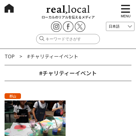
t
o
g
MENU
ローカルのリアルを伝えるメディア
g
l
e
n
a
v
i
g
TOP
> #チャリティーイベント
a
t
i
o
#チャリティーイベント
n
郡山