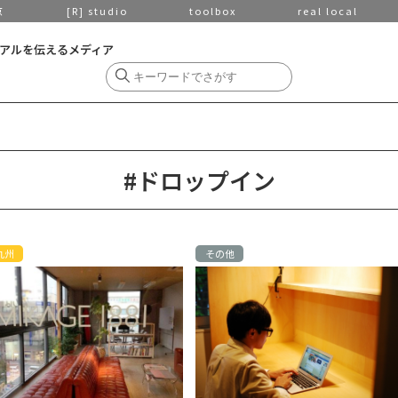
京
[R] studio
toolbox
real local
アルを伝えるメディア
#ドロップイン
九州
その他