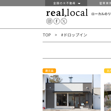
全国のＲ不動産
密買東
ローカルのリ
TOP
> #ドロップイン
鹿児島
北