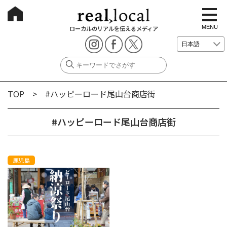
t
o
g
MENU
ローカルのリアルを伝えるメディア
g
l
e
n
a
v
i
g
TOP
> #ハッピーロード尾山台商店街
a
t
i
o
#ハッピーロード尾山台商店街
n
鹿児島