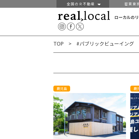
全国のＲ不動産
密買東
ローカルのリ
TOP
> #パブリックビューイング
鹿児島
鹿