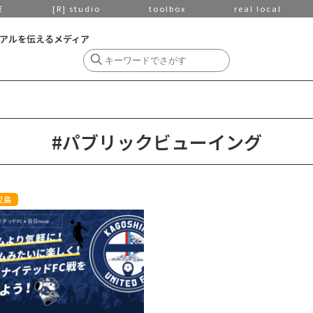
京
[R] studio
toolbox
real local
アルを伝えるメディア
#パブリックビューイング
児島