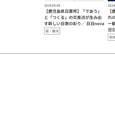
2024.09.09
2024
【鹿児島県日置市】「であう」
【
と「つくる」の交差点が生み出
れ
す新しい日常の彩り／ 日日nova
ー
日日
宿・拠点
地