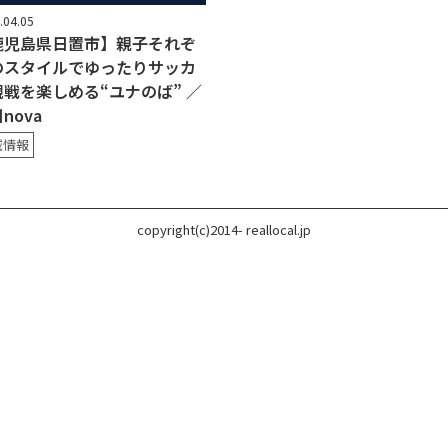
.04.05
鹿児島県日置市】親子それぞ
のスタイルでゆったりサッカ
観戦を楽しめる“ユナのば” ／
nova
域情報
copyright(c)2014- reallocal.jp