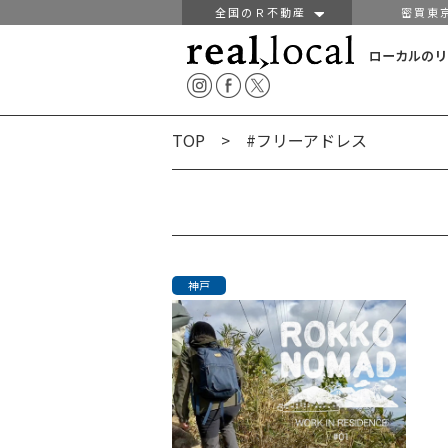
全国のＲ不動産
密買東
ローカルのリ
TOP
> #フリーアドレス
神戸