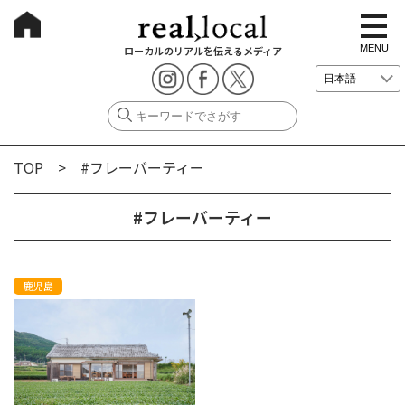
t
o
g
MENU
ローカルのリアルを伝えるメディア
g
l
e
n
a
v
i
g
TOP
> #フレーバーティー
a
t
i
o
#フレーバーティー
n
鹿児島