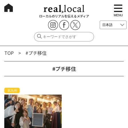
t
o
g
MENU
ローカルのリアルを伝えるメディア
g
l
e
n
a
v
i
g
TOP
> #プチ移住
a
t
i
o
#プチ移住
n
北九州