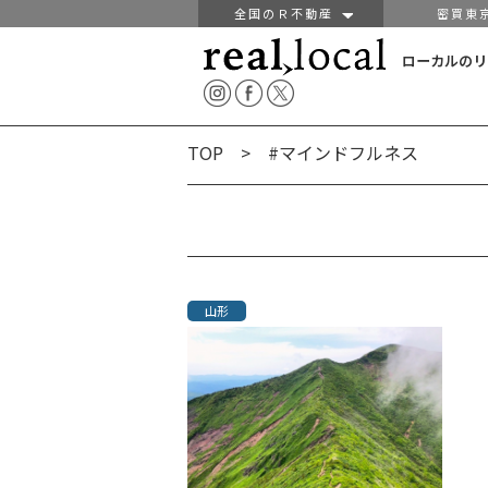
全国のＲ不動産
密買東
ローカルのリ
TOP
> #マインドフルネス
山形