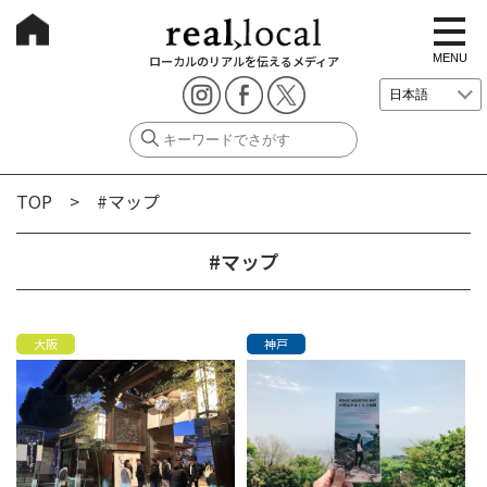
t
o
g
MENU
ローカルのリアルを伝えるメディア
g
l
e
n
a
v
i
g
TOP
> #マップ
a
t
i
o
#マップ
n
大阪
神戸