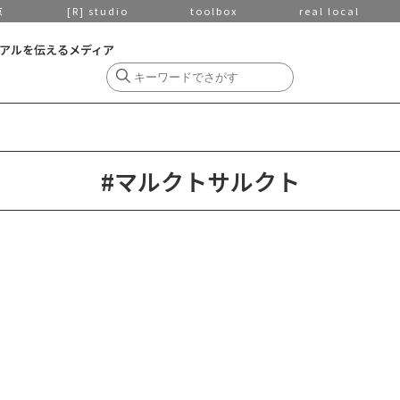
京
[R] studio
toolbox
real local
アルを伝えるメディア
#マルクトサルクト