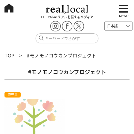
t
o
g
MENU
ローカルのリアルを伝えるメディア
g
l
e
n
a
v
i
g
TOP
> #モノモノコウカンプロジェクト
a
t
i
o
#モノモノコウカンプロジェクト
n
鹿児島