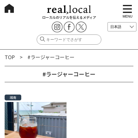
t
o
g
MENU
ローカルのリアルを伝えるメディア
g
l
e
n
a
v
i
g
TOP
> #ラージャーコーヒー
a
t
i
o
#ラージャーコーヒー
n
湘南