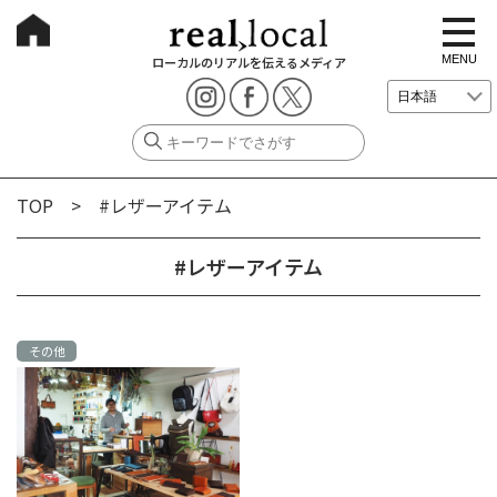
t
o
g
MENU
ローカルのリアルを伝えるメディア
g
l
e
n
a
v
i
g
TOP
> #レザーアイテム
a
t
i
o
#レザーアイテム
n
その他