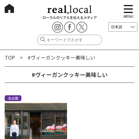
t
o
g
MENU
ローカルのリアルを伝えるメディア
g
l
e
n
a
v
i
g
TOP
> #ヴィーガンクッキー美味しい
a
t
i
o
#ヴィーガンクッキー美味しい
n
名古屋