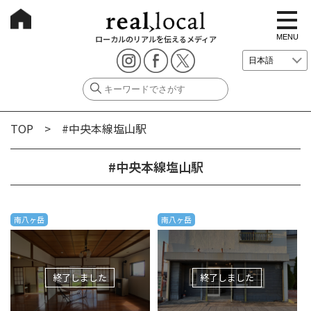
t
o
g
MENU
ローカルのリアルを伝えるメディア
g
l
e
n
a
v
i
g
TOP
> #中央本線塩山駅
a
t
i
o
#中央本線塩山駅
n
南八ヶ岳
南八ヶ岳
終了しました
終了しました