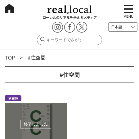
t
o
g
MENU
ローカルのリアルを伝えるメディア
g
l
e
n
a
v
i
g
TOP
> #住空間
a
t
i
o
#住空間
n
名古屋
終了しました