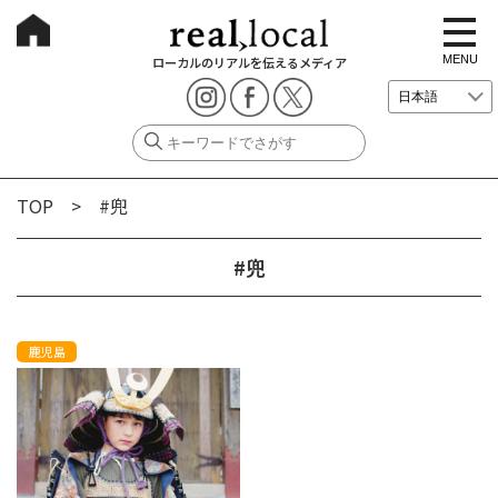
t
o
g
MENU
ローカルのリアルを伝えるメディア
g
l
e
n
a
v
i
g
TOP
> #兜
a
t
i
o
#兜
n
鹿児島