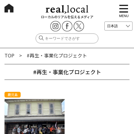
t
o
g
MENU
ローカルのリアルを伝えるメディア
g
l
e
n
a
v
i
g
TOP
> #再生・事業化プロジェクト
a
t
i
o
#再生・事業化プロジェクト
n
鹿児島