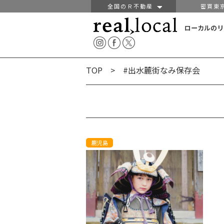
全国のＲ不動産
密買東
ローカルのリ
TOP
> #出水麓街なみ保存会
鹿児島