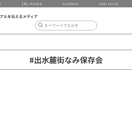
京
[R] studio
toolbox
real local
アルを伝えるメディア
#出水麓街なみ保存会