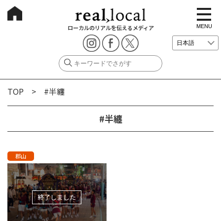
t
o
g
MENU
ローカルのリアルを伝えるメディア
g
l
e
n
a
v
i
g
TOP
> #半纏
a
t
i
o
#半纏
n
郡山
終了しました