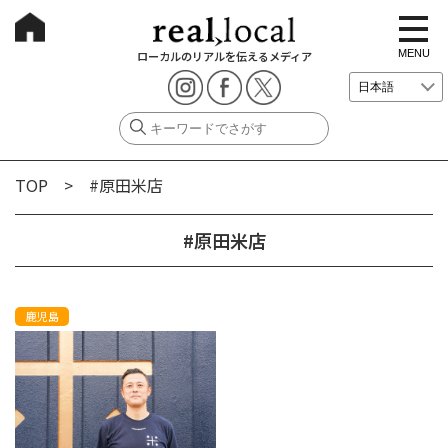
t
o
g
MENU
ローカルのリアルを伝えるメディア
g
l
e
n
a
v
i
g
TOP
> #原田米店
a
t
i
o
#原田米店
n
鹿児島