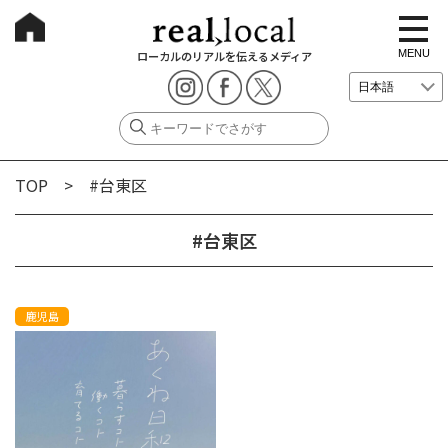
t
o
g
MENU
ローカルのリアルを伝えるメディア
g
l
e
n
a
v
i
g
TOP
> #台東区
a
t
i
o
#台東区
n
鹿児島