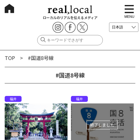
t
o
g
MENU
ローカルのリアルを伝えるメディア
g
l
e
n
a
v
i
g
TOP
> #国道8号線
a
t
i
o
#国道8号線
n
福井
福井
終了しました