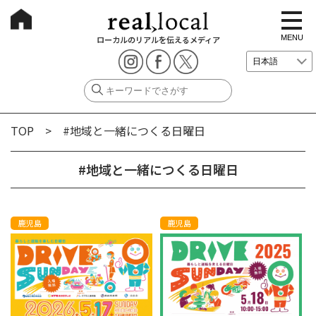
t
o
g
MENU
ローカルのリアルを伝えるメディア
g
l
e
n
a
v
i
g
TOP
> #地域と一緒につくる日曜日
a
t
i
o
#地域と一緒につくる日曜日
n
鹿児島
鹿児島