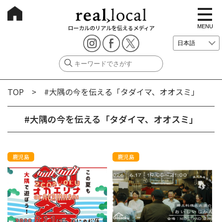
t
o
g
MENU
ローカルのリアルを伝えるメディア
g
l
e
n
a
v
i
g
TOP
> #大隅の今を伝える「タダイマ、オオスミ」
a
t
i
o
#大隅の今を伝える「タダイマ、オオスミ」
n
鹿児島
鹿児島