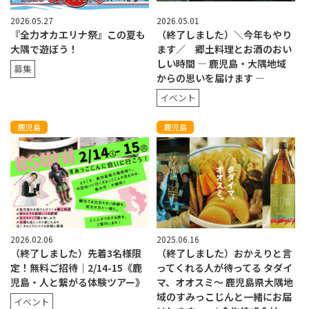
2026.05.27
2026.05.01
『全力オカエリナ祭』この夏も
（終了しました）＼今年もやり
大隅で遊ぼう！
ます／ 郷土料理とお酒のおい
しい時間 — 鹿児島・大隅地域
募集
からの思いを届けます —
イベント
鹿児島
鹿児島
2026.02.06
2025.06.16
（終了しました）先着3名様限
（終了しました）おかえりと言
定！無料ご招待｜2/14-15《鹿
ってくれる人が待ってる タダイ
児島・人と繋がる体験ツアー》
マ、オオスミ〜 鹿児島県大隅地
域のすみっこじんと一緒にお届
イベント