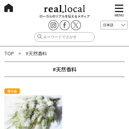
t
o
g
MENU
ローカルのリアルを伝えるメディア
g
l
e
n
a
v
i
g
TOP
> #天然香料
a
t
i
o
#天然香料
n
鹿児島