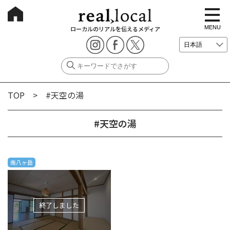
t
o
g
MENU
ローカルのリアルを伝えるメディア
g
l
e
n
a
v
i
g
TOP
> #天空の湯
a
t
i
o
#天空の湯
n
南八ヶ岳
終了しました