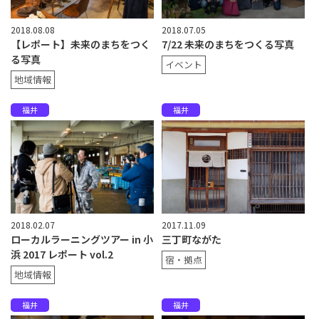
2018.08.08
2018.07.05
【レポート】未来のまちをつく
7/22 未来のまちをつくる写真
る写真
イベント
地域情報
福井
福井
2018.02.07
2017.11.09
ローカルラーニングツアー in 小
三丁町ながた
浜 2017 レポート vol.2
宿・拠点
地域情報
福井
福井