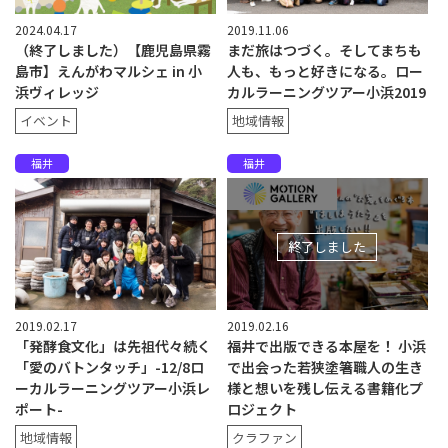
2024.04.17
2019.11.06
（終了しました）【鹿児島県霧
まだ旅はつづく。そしてまちも
島市】えんがわマルシェ in 小
人も、もっと好きになる。ロー
浜ヴィレッジ
カルラーニングツアー小浜2019
イベント
地域情報
福井
福井
終了しました
2019.02.17
2019.02.16
「発酵食文化」は先祖代々続く
福井で出版できる本屋を！ 小浜
「愛のバトンタッチ」-12/8ロ
で出会った若狭塗箸職人の生き
ーカルラーニングツアー小浜レ
様と想いを残し伝える書籍化プ
ポート-
ロジェクト
地域情報
クラファン