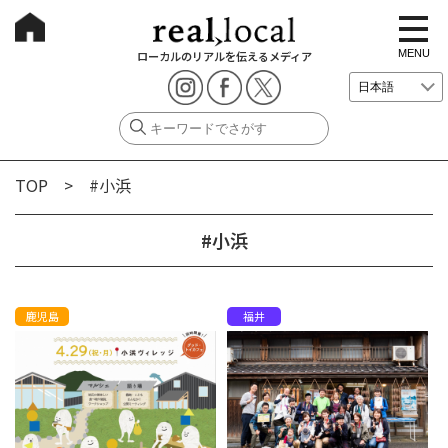
t
o
g
MENU
ローカルのリアルを伝えるメディア
g
l
e
n
a
v
i
g
TOP
> #小浜
a
t
i
o
#小浜
n
鹿児島
福井