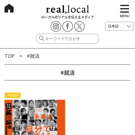
t
o
g
MENU
ローカルのリアルを伝えるメディア
g
l
e
n
a
v
i
g
TOP
> #就活
a
t
i
o
#就活
n
北九州