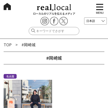
t
o
g
MENU
ローカルのリアルを伝えるメディア
g
l
e
n
a
v
i
g
TOP
> #岡崎城
a
t
i
o
#岡崎城
n
名古屋