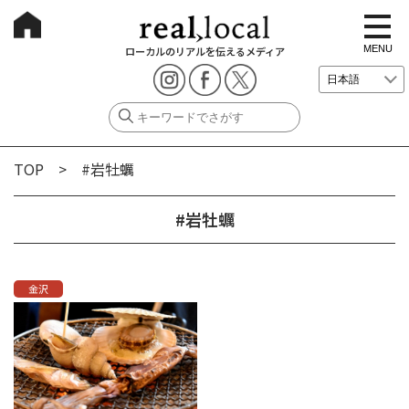
t
o
g
MENU
ローカルのリアルを伝えるメディア
g
l
e
n
a
v
i
g
TOP
> #岩牡蠣
a
t
i
o
#岩牡蠣
n
金沢