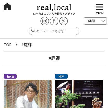
t
o
g
MENU
ローカルのリアルを伝えるメディア
g
l
e
n
a
v
i
g
TOP
> #庭師
a
t
i
o
#庭師
n
名古屋
神戸