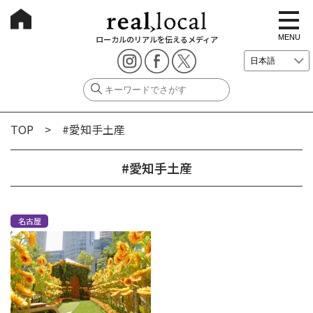
t
o
g
MENU
ローカルのリアルを伝えるメディア
g
l
e
n
a
v
i
g
TOP
> #愛知手土産
a
t
i
o
#愛知手土産
n
名古屋