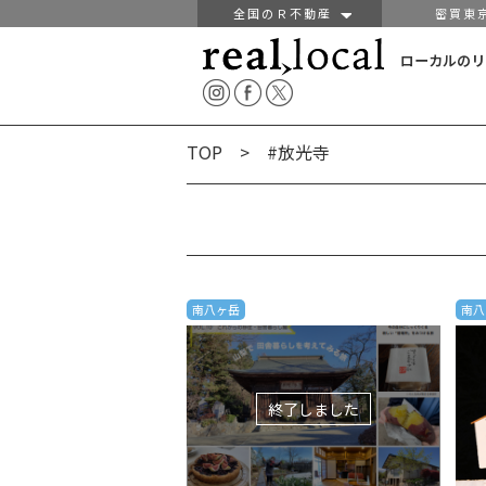
全国のＲ不動産
密買東
ローカルのリ
TOP
> #放光寺
南八ヶ岳
南八
終了しました