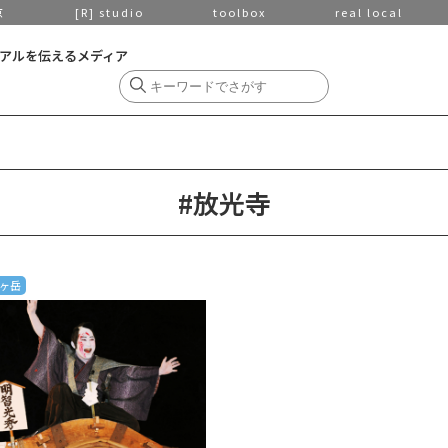
京
[R] studio
toolbox
real local
アルを伝えるメディア
#放光寺
ヶ岳