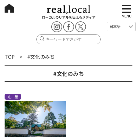
t
o
g
MENU
ローカルのリアルを伝えるメディア
g
l
e
n
a
v
i
g
TOP
> #文化のみち
a
t
i
o
#文化のみち
n
名古屋