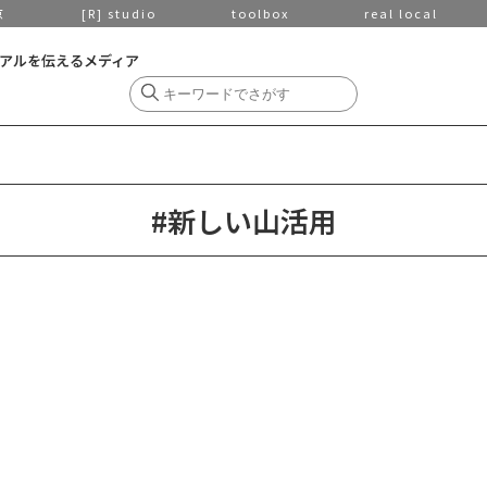
京
[R] studio
toolbox
real local
アルを伝えるメディア
#新しい山活用