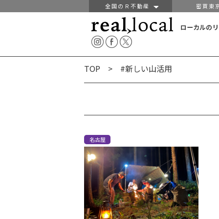
全国のＲ不動産
密買東
ローカルのリ
TOP
> #新しい山活用
名古屋