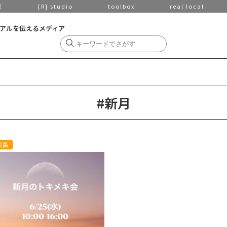
京
[R] studio
toolbox
real local
アルを伝えるメディア
#新月
児島