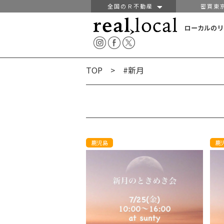
全国のＲ不動産
密買東
ローカルのリ
TOP
> #新月
鹿児島
鹿