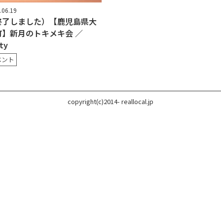
.06.19
終了しました）【鹿児島県大
町】新月のトキメキ会 ／
ty
ベント
copyright(c)2014- reallocal.jp