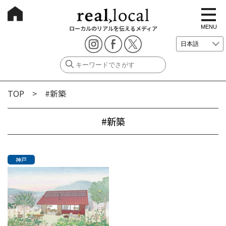
t
o
g
MENU
ローカルのリアルを伝えるメディア
g
l
e
n
a
v
i
g
TOP
> #新築
a
t
i
o
#新築
n
神戸