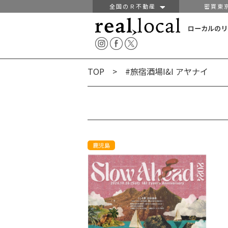
全国のＲ不動産
密買東
ローカルのリ
TOP
> #旅宿酒場I&I アヤナイ
鹿児島