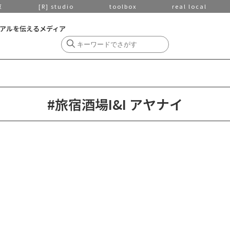
京
[R] studio
toolbox
real local
アルを伝えるメディア
#旅宿酒場I&I アヤナイ