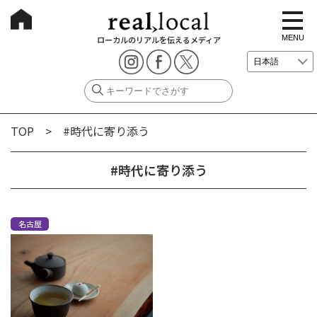
t
o
g
MENU
ローカルのリアルを伝えるメディア
g
l
e
n
a
v
i
g
TOP
> #時代に寄り添う
a
t
i
o
#時代に寄り添う
n
名古屋